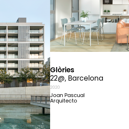
Glòries
22@, Barcelona
2020
Joan Pascual
Arquitecto