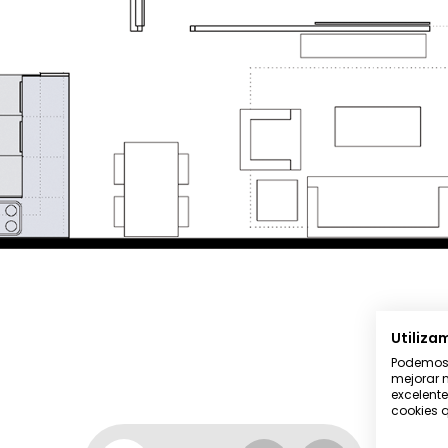
Utiliza
Podemos u
mejorar n
excelente
cookies q