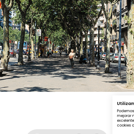
Utiliza
Podemos u
mejorar n
excelente
cookies q